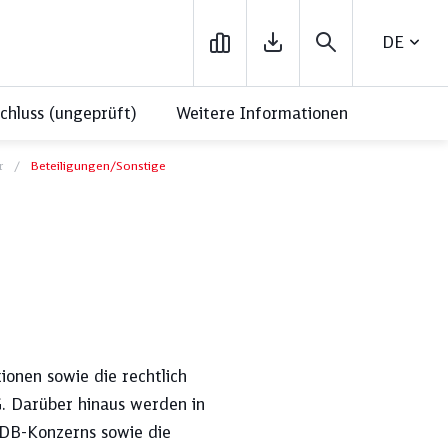
DEUTSC
hluss (ungeprüft)
Weitere Informationen
r
Beteiligungen/Sonstige
uick Reads
Quick Reads
onen sowie die rechtlich
G. Darüber hinaus werden in
s DB-Konzerns sowie die
ologie
Finanzen