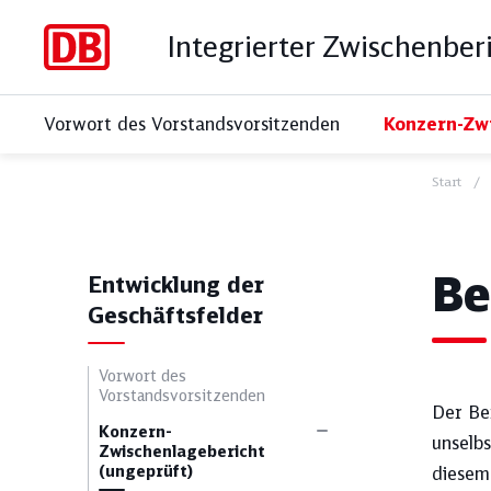
Integrierter Zwischenber
Vorwort des Vorstandsvorsitzenden
Konzern-Zwi
Start
Kur
Be
Entwicklung der
Geschäftsfelder
Vorwort des
Vorstandsvorsitzenden
Der Be
Konzern-
unselbs
Zwischenlagebericht
(ungeprüft)
diesem
Alle Themen
Sozia