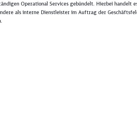
tändigen Operational Services gebündelt. Hierbei handelt es
ndere als interne Dienstleister im Auftrag der Geschäftsfe
.
Thema aus, und sehen Sie sich unten Ih
Ausblick
EBIT
Mitarbeitendenstruktur
Pünktlichkeit