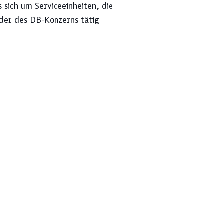
 sich um Serviceeinheiten, die
lder des DB-Konzerns tätig
re Ergebnisse an
Investitionen
Umsatz