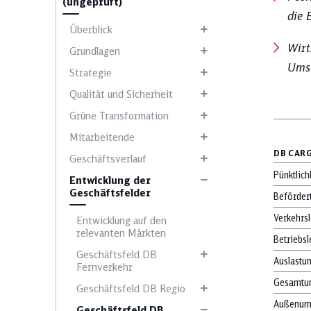
(ungeprüft)
die 
Überblick
Wirt
Grundlagen
Umse
Strategie
Qualität und Sicherheit
Wählen Sie ein 
Grüne Transformation
Mitarbeitende
DB CAR
Anleihen
Geschäftsverlauf
Pünktlich
Entwicklung der
Geschäftsfelder
Befördert
Verkehrsl
Klimaschutz
Entwicklung auf den
relevanten Märkten
Betriebsl
Geschäftsfeld DB
Auslastun
Fernverkehr
Gesamtum
Geschäftsfeld DB Regio
Außenums
Geschäftsfeld DB