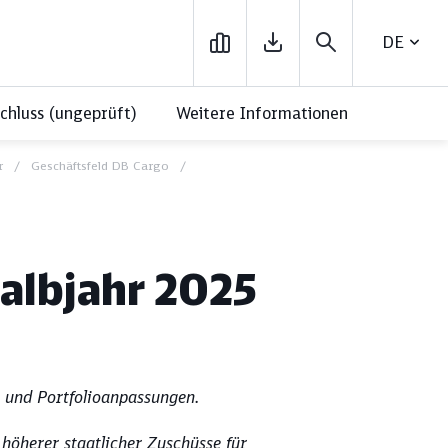
DEUTSC
hluss (ungeprüft)
Weitere Informationen
r
Geschäftsfeld DB Cargo
uick Reads
Quick Reads
albjahr 2025
 und Portfolioanpassungen.
ologie
Finanzen
e höherer staatlicher Zuschüsse für