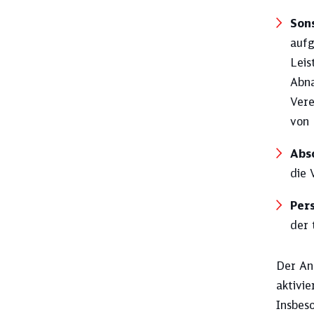
Son
aufg
Leis
Abna
Vere
von 
Abs
die 
Per
der 
Der Ans
aktivi
Insbeso