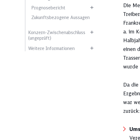
Die Me
Prognosebericht
Treibe
Zukunftsbezogene Aussagen
Frankr
a. im 
Konzern-Zwischenabschluss
(ungeprüft)
Halbja
Weitere Informationen
einen 
Trasse
wurde 
Da die
Ergebni
war wei
zurück:
Ums
Vere