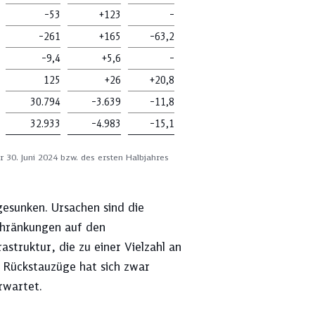
–53
+123
–
–261
+165
–63,2
–9,4
+5,6
–
125
+26
+20,8
30.794
–3.639
–11,8
32.933
–4.983
–15,1
 30. Juni 2024 bzw. des ersten Halbjahres
gesunken. Ursachen sind die
chränkungen auf den
astruktur, die zu einer Vielzahl an
 Rückstauzüge hat sich zwar
erwartet.