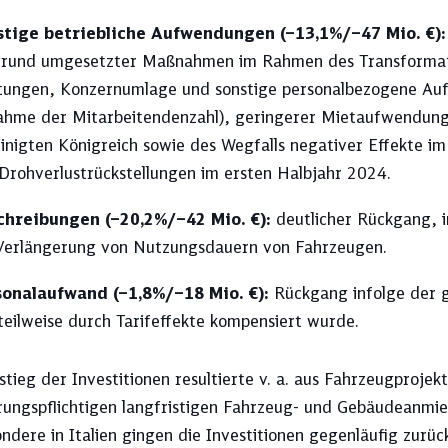
stige betriebliche Aufwendungen (–13,1%/–47 Mio. €)
rund umgesetzter Maßnahmen im Rahmen des Transformatio
tungen, Konzernumlage und sonstige personalbezogene A
hme der Mitarbeitendenzahl), geringerer Mietaufwendung
inigten Königreich sowie des Wegfalls negativer Effekte 
Drohverlustrückstellungen im ersten Halbjahr 2024.
chreibungen (–20,2%/–42 Mio. €):
deutlicher Rückgang, i
Verlängerung von Nutzungsdauern von Fahrzeugen.
sonalaufwand (–1,8%/–18 Mio. €):
Rückgang infolge der g
teilweise durch Tarifeffekte kompensiert wurde.
tieg der Investitionen resultierte v. a. aus Fahrzeugproje
erungspflichtigen langfristigen Fahrzeug- und Gebäudeanmi
ndere in Italien gingen die Inves­titionen gegenläufig zurüc