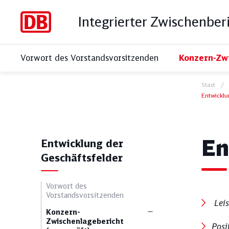
Integrierter Zwischenber
Vorwort des Vorstandsvorsitzenden
Konzern-Zwi
Start
Entwicklu
Kur
En
Entwicklung der
Geschäftsfelder
Vorwort des
Vorstandsvorsitzenden
Leis
Konzern-
Alle Themen
Sozia
Zwischenlagebericht
Posi