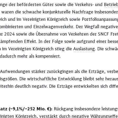
nge der beförderten Güter sowie die Verkehrs- und
Betrieb
r waren die schwache konjunkturelle Nachfrage insbesonder
eich und im Vereinigten Königreich sowie Portfolioanpassun
Kombinierten und Einzelwagenverkehr. Der Wegfall negative
hr 2024 sowie die Übernahme von Verkehren der SNCF Fre
dämpfenden Effekt. In der Folge sowie aufgrund einer bess
n im Vereinigten Königreich stieg die
Auslastung
. Die schwä
dadurch mehr als kompensiert.
 Aufwendungen stärker zurückgingen als die Erträge, verbes
sgrößen. Die wirtschaftliche Entwicklung bleibt sehr herau
terhin deutlich negativ. Die Erträge entwickelten sich dif
atz (–9,1%/–252 Mio. €):
Rückgang insbesondere leistung
inigten Königreich, verstärkt durch negative Währungseff