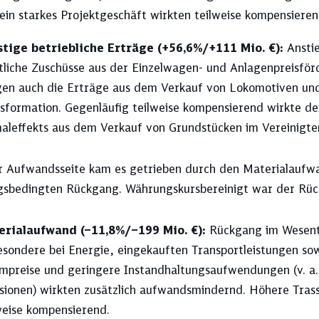
ein starkes Projektgeschäft wirkten teilweise kompensieren
stige betriebliche Erträge (+56,6%/+111 Mio. €):
Ansti
tliche Zuschüsse aus der Einzelwagen- und Anlagenpreisfö
gen auch die Erträge aus dem Verkauf von Lokomotiven u
sformation. Gegenläufig teilweise kompensierend wirkte der
aleffekts aus dem Verkauf von Grundstücken im Vereinigte
r Aufwandsseite kam es getrieben durch den Materialaufwa
ngsbedingten Rückgang. Währungskursbereinigt war der Rüc
erialaufwand (–11,8%/–199 Mio. €):
Rückgang im Wesent­
esondere bei Energie, eingekauften Transportleistungen so
mpreise und geringere Instandhaltungsaufwendungen (v. a
sionen) wirkten zusätzlich auf­wands­mindernd. Höhere Tra
weise kompensierend.