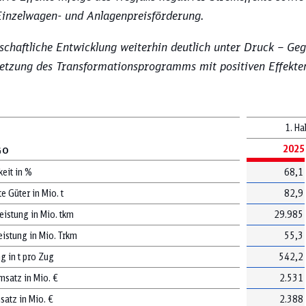
Einzelwagen- und Anlagenpreisförderung.
schaftliche Entwicklung weiterhin deutlich unter Druck – 
tzung des Transformationsprogramms mit positiven Effekte
Thema aus, und sehen Sie sich unten Ih
1. Ha
2025
GO
Ausblick
EBIT
keit in %
68,1
e Güter in Mio. t
82,9
eistung in Mio. tkm
29.985
Mitarbeitendenstruktur
Pünktlichkeit
eistung in Mio. Trkm
55,3
g in t pro Zug
542,2
satz in Mio. €
2.531
atz in Mio. €
2.388