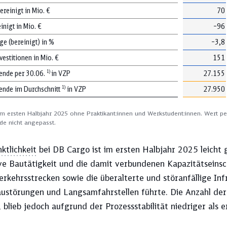
reinigt in Mio. €
70
inigt in Mio. €
–96
e (bereinigt) in %
–3,8
vestitionen in Mio. €
151
1)
tende per 30.06.
in VZP
27.155
1)
tende im Durchschnitt
in VZP
27.950
m ersten Halbjahr 2025 ohne Praktikant:innen und Werkstudent:innen. Wert per
de nicht angepasst.
ktlichkeit
bei DB Cargo ist im ersten Halbjahr 2025 leicht 
ive Bautätigkeit und die damit verbundenen Kapazitätseins
rkehrsstrecken sowie die überalterte und störanfällige Infr
ustörungen und Langsamfahrstellen führte. Die Anzahl der
 blieb jedoch aufgrund der Prozessstabilität niedriger als 