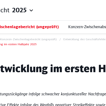
icht
2025
schenlagebericht (ungeprüft)
Konzern-Zwischenabsc
Konzern-Zwischenlagebericht (ungeprüft)
Entwicklung der Geschäftsfelde
ng im ersten Halbjahr 2025
z und kompakt: Unsere Q
twicklung im ersten H
Themenfilter:
tungsrückgänge infolge schwacher konjunktureller Nachfrage
les
Qualität
Ök
tive Effekte infolge des Wegfalls negativer Streikeffekte sowi