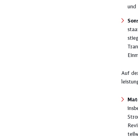
und 
Son
staa
stie
Tran
Einm
Auf de
leistu
Mat
insb
Stro
Revi
teil