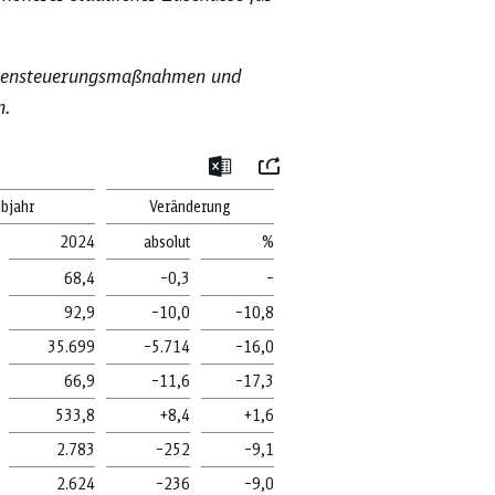
Gegensteuerungsmaßnahmen und
n.
re Ergebnisse an
Mail
Excel
lbjahr
Verände­rung
2024
absolut
%
Investitionen
68,4
–0,3
–
92,9
–10,0
–10,8
35.699
–5.714
–16,0
Umsatz
66,9
–11,6
–17,3
533,8
+8,4
+1,6
2.783
–252
–9,1
2.624
–236
–9,0