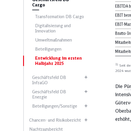
Cargo
EBITDA be
EBIT bere
Transformation DB Cargo
EBIT-Marg
Digitalisierung und
Innovation
Brutto-In
Umweltmaßnahmen
Mitarbei
Beteiligungen
Mitarbei
Entwicklung im ersten
Halbjahr 2025
1)
Seit de
2024 wur
Geschäftsfeld DB
InfraGO
Die
Pün
Geschäftsfeld DB
intens
Energie
Güterve
Beteiligungen/Sonstige
Oberba
erhöht,
Chancen- und Risikobericht
Nachtragsbericht