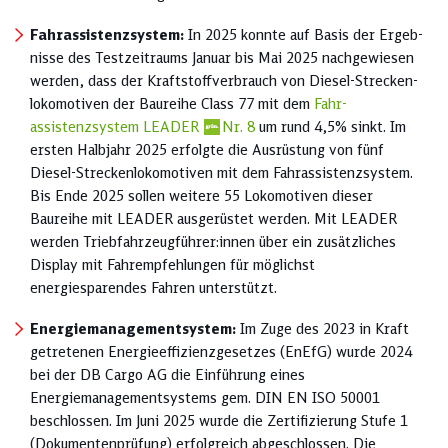
Fahrassistenzsystem:
In 2025 konnte auf Basis der Er­geb­
nisse des Testzeitraums Januar bis Mai 2025 nachgewiesen
werden, dass der Kraftstoffverbrauch von Diesel-Strecken­
lokomotiven der Baureihe Class 77 mit dem
Fahr­­
assistenzsystem LEADER
Nr. 8
um rund 4,5% sinkt. Im
ersten Halbjahr 2025 erfolgte die Ausrüstung von fünf
Diesel-­Streckenlokomotiven mit dem Fahrassistenzsystem.
Bis Ende 2025 sollen weitere 55 Lokomotiven dieser
Baureihe mit LEADER ausgerüstet werden. Mit LEADER
werden Triebfahrzeugführer:innen über ein zusätzliches
Display mit Fahrempfehlungen für möglichst
energiesparendes Fahren unterstützt.
Energiemanagementsystem:
Im Zuge des 2023 in Kraft
getretenen Energieeffizienzgesetzes (EnEfG) wurde 2024
bei der DB Cargo AG die Einführung eines
Energiemanagementsystems gem. DIN EN ISO 50001
beschlossen. Im Juni 2025 wurde die Zertifizierung Stufe 1
(Dokumenten­prüfung) erfolgreich abgeschlossen. Die