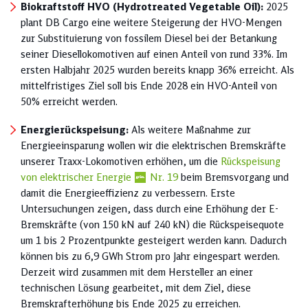
Biokraftstoff HVO (Hydrotreated Vegetable Oil):
2025
plant DB Cargo eine weitere Steigerung der HVO-Mengen
zur Substituierung von fossilem Diesel bei der Betankung
seiner Diesellokomotiven auf einen Anteil von rund 33%. Im
ersten Halbjahr 2025 wurden bereits knapp 36% erreicht. Als
mittelfristiges Ziel soll bis Ende 2028 ein HVO-Anteil von
50% erreicht werden.
Energierückspeisung:
Als weitere Maßnahme zur
Energieeinsparung wollen wir die elektrischen Bremskräfte
unserer Traxx-Lokomotiven erhöhen, um die
Rückspeisung
von elektrischer Energie
Nr. 19
beim Bremsvorgang und
damit die Energieeffizienz zu verbessern. Erste
Untersuchungen zeigen, dass durch eine Erhöhung der E-
Bremskräfte (von 150 kN auf 240 kN) die Rückspeisequote
um 1 bis 2 Prozentpunkte gesteigert werden kann. Dadurch
können bis zu 6,9 GWh Strom pro Jahr eingespart werden.
Derzeit wird zusammen mit dem Hersteller an einer
technischen Lösung gearbeitet, mit dem Ziel, diese
Bremskrafterhöhung bis Ende 2025 zu erreichen.