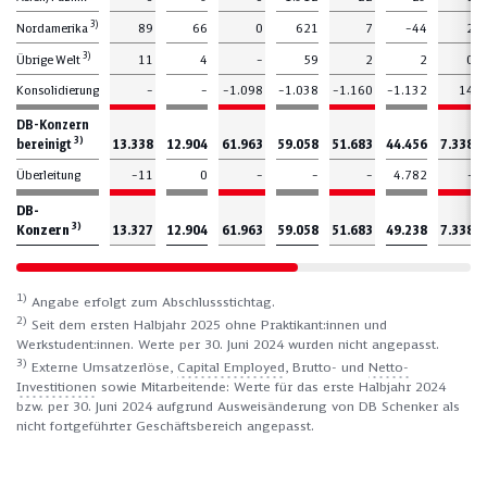
3)
Nordamerika
89
66
0
621
7
–44
2
3)
Übrige Welt
11
4
–
59
2
2
0
Konsolidierung
–
–
–1.098
–1.038
–1.160
–1.132
14
DB-Konzern
3)
bereinigt
13.338
12.904
61.963
59.058
51.683
44.456
7.338
Überleitung
–11
0
–
–
–
4.782
–
DB-
3)
Konzern
13.327
12.904
61.963
59.058
51.683
49.238
7.338
1)
Angabe erfolgt zum Abschlussstichtag.
2)
Seit dem ersten Halbjahr 2025 ohne Praktikant:innen und
Werkstudent:innen. Werte per 30. Juni 2024 wurden nicht angepasst.
3)
Externe Umsatzerlöse,
Capital Employed
, Brutto- und
Netto-
Investitionen
sowie Mitarbeitende: Werte für das erste Halbjahr 2024
bzw. per 30. Juni 2024 aufgrund Ausweisänderung von DB Schenker als
nicht fortgeführter Geschäftsbereich angepasst.